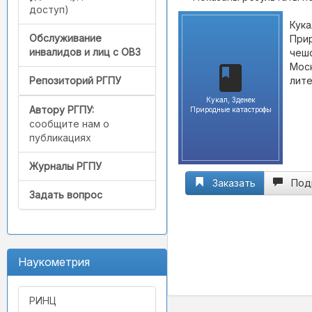
доступ)
Кука
Обслуживание
Прир
инвалидов и лиц с ОВЗ
чешс
Моск
лите
Репозиторий РГПУ
Кукал, Зденек
Автору РГПУ:
Природные катастрофы
сообщите нам о
публикациях
Журналы РГПУ
Заказать
Под
Задать вопрос
Наукометрия
РИНЦ