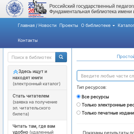
Российский государственный педагоги
Фундаментальная библиотека имени
Главная / Новости
Проекты
О библиотеке
Катало
Контакты
Быстрый доступ
Поиск по каталогам
Простой
Здесь ищут и
находят книги
(электронный каталог)
Тип ресурсов:
Стать читателем
Все ресурсы
(заявка на получение
Только электронные ре
эл. читательского
Только печатные издан
билета)
Читать там, где вам
удобно
(удаленный
Показаны результаты п