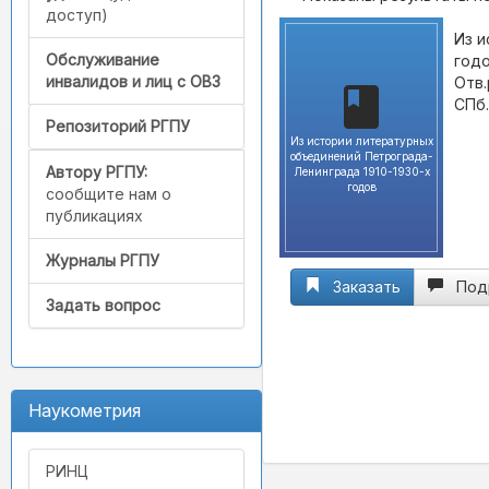
доступ)
Из и
Обслуживание
годо
инвалидов и лиц с ОВЗ
Отв.
СПб.
Репозиторий РГПУ
Из истории литературных
объединений Петрограда-
Автору РГПУ:
Ленинграда 1910-1930-х
годов
сообщите нам о
публикациях
Журналы РГПУ
Заказать
Под
Задать вопрос
Наукометрия
РИНЦ