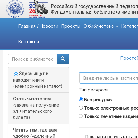
Российский государственный педагоги
Фундаментальная библиотека имени
Главная / Новости
Проекты
О библиотеке
Катало
Контакты
Быстрый доступ
Поиск по каталогам
Простой
Здесь ищут и
находят книги
(электронный каталог)
Тип ресурсов:
Стать читателем
Все ресурсы
(заявка на получение
Только электронные ре
эл. читательского
Только печатные издан
билета)
Читать там, где вам
удобно
(удаленный
Показаны результаты п