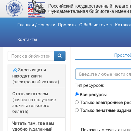
Российский государственный педагоги
Фундаментальная библиотека имени
Главная / Новости
Проекты
О библиотеке
Катало
Контакты
Быстрый доступ
Поиск по каталогам
Простой
Здесь ищут и
находят книги
(электронный каталог)
Тип ресурсов:
Стать читателем
Все ресурсы
(заявка на получение
Только электронные ре
эл. читательского
Только печатные издан
билета)
Читать там, где вам
удобно
(удаленный
Показаны результаты п