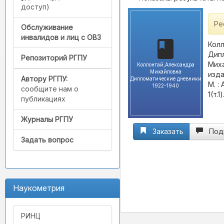
доступ)
Ре
Обслуживание
инвалидов и лиц с ОВЗ
Колл
Дипл
Репозиторий РГПУ
Миха
Коллонтай,Александра
Михайловна
изда
Автору РГПУ:
Дипломатические дневники
М. :
1922-1940
сообщите нам о
1(т.1)
публикациях
Журналы РГПУ
Заказать
Под
Задать вопрос
Наукометрия
РИНЦ