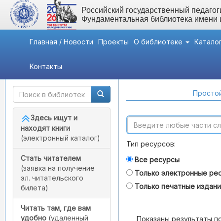
Российский государственный педагоги
Фундаментальная библиотека имени
Главная / Новости
Проекты
О библиотеке
Катало
Контакты
Быстрый доступ
Поиск по каталогам
Простой
Здесь ищут и
находят книги
(электронный каталог)
Тип ресурсов:
Стать читателем
Все ресурсы
(заявка на получение
Только электронные ре
эл. читательского
Только печатные издан
билета)
Читать там, где вам
удобно
(удаленный
Показаны результаты п