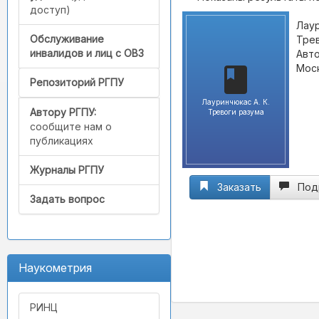
доступ)
Лаур
Обслуживание
Трев
инвалидов и лиц с ОВЗ
Авто
Моск
Репозиторий РГПУ
Лауринчюкас А. К.
Автору РГПУ:
Тревоги разума
сообщите нам о
публикациях
Журналы РГПУ
Заказать
Под
Задать вопрос
Наукометрия
РИНЦ