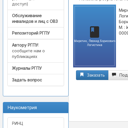
доступ)
Миро
Обслуживание
Логи
инвалидов и лиц с ОВЗ
Бори
М. :
0009
Репозиторий РГПУ
Миротин, Леонид Борисович
Автору РГПУ:
Логистика
сообщите нам о
публикациях
Журналы РГПУ
Заказать
Под
Задать вопрос
Наукометрия
РИНЦ