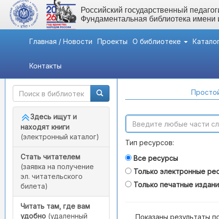
Российский государственный педагоги
Фундаментальная библиотека имени
Главная / Новости
Проекты
О библиотеке
Катало
Контакты
Быстрый доступ
Поиск по каталогам
Простой
Здесь ищут и
находят книги
(электронный каталог)
Тип ресурсов:
Стать читателем
Все ресурсы
(заявка на получение
Только электронные ре
эл. читательского
Только печатные издан
билета)
Читать там, где вам
удобно
(удаленный
Показаны результаты п