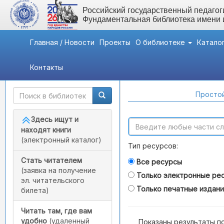
Российский государственный педагоги
Фундаментальная библиотека имени
Главная / Новости
Проекты
О библиотеке
Катало
Контакты
Быстрый доступ
Поиск по каталогам
Простой
Здесь ищут и
находят книги
(электронный каталог)
Тип ресурсов:
Стать читателем
Все ресурсы
(заявка на получение
Только электронные ре
эл. читательского
Только печатные издан
билета)
Читать там, где вам
удобно
(удаленный
Показаны результаты п