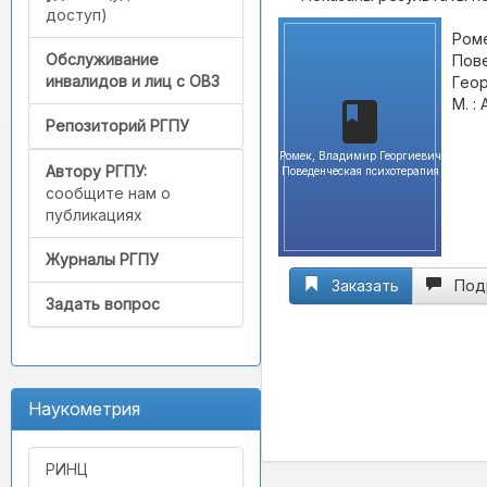
доступ)
Роме
Обслуживание
Пове
инвалидов и лиц с ОВЗ
Геор
М. :
Репозиторий РГПУ
Ромек, Владимир Георгиевич
Автору РГПУ:
Поведенческая психотерапия
сообщите нам о
публикациях
Журналы РГПУ
Заказать
Под
Задать вопрос
Наукометрия
РИНЦ