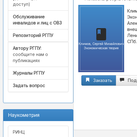
доступ)
Клим
Обслуживание
Экон
инвалидов и лиц с ОВЗ
Алек
внеш
Лени
Репозиторий РГПУ
СПб.
Климов, Сергей Михайлович
Автору РГПУ:
Экономическая теория
сообщите нам о
публикациях
Журналы РГПУ
Заказать
Под
Задать вопрос
Наукометрия
РИНЦ