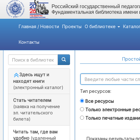
Российский государственный педагоги
Фундаментальная библиотека имени
Главная / Новости
Проекты
О библиотеке
Катало
Контакты
Быстрый доступ
Поиск по каталогам
Простой
Здесь ищут и
находят книги
(электронный каталог)
Тип ресурсов:
Стать читателем
Все ресурсы
(заявка на получение
Только электронные ре
эл. читательского
Только печатные издан
билета)
Читать там, где вам
удобно
(удаленный
Показаны результаты п