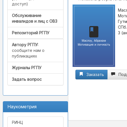
доступ)
Масл
Обслуживание
Моти
инвалидов и лиц с ОВЗ
Гутм
СПб.
3 (а
Репозиторий РГПУ
Маслоу, Абрахам
Автору РГПУ:
Мотивация и личность
сообщите нам о
публикациях
Журналы РГПУ
Заказать
Под
Задать вопрос
Наукометрия
РИНЦ