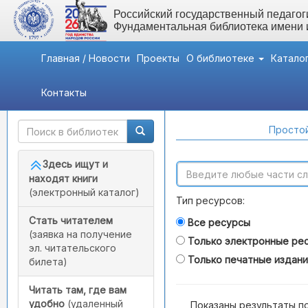
Российский государственный педагоги
Фундаментальная библиотека имени
Главная / Новости
Проекты
О библиотеке
Катало
Контакты
Быстрый доступ
Поиск по каталогам
Простой
Здесь ищут и
находят книги
(электронный каталог)
Тип ресурсов:
Стать читателем
Все ресурсы
(заявка на получение
Только электронные ре
эл. читательского
Только печатные издан
билета)
Читать там, где вам
удобно
(удаленный
Показаны результаты п