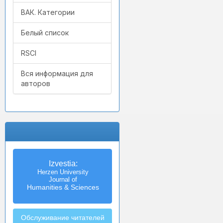
ВАК. Категории
Белый список
RSCI
Вся информация для
авторов
Izvestia:
Herzen University
Journal of
Humanities & Sciences
Обслуживание читателей