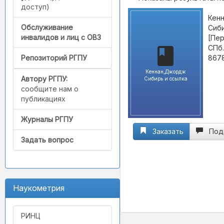
доступ)
Кен
Обслуживание
Сиби
инвалидов и лиц с ОВЗ
[Пер
СПб.
8678
Репозиторий РГПУ
Кеннан,Джордж
Автору РГПУ:
Сибирь и ссылка
сообщите нам о
публикациях
Журналы РГПУ
Заказать
Под
Задать вопрос
Наукометрия
РИНЦ