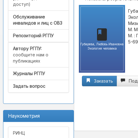
доступ)
Губа
Обслуживание
Экол
инвалидов и лиц с ОВЗ
Мизи
М. М
М. :
Репозиторий РГПУ
5-69
Губарева, Любовь Ивановна
Автору РГПУ:
Экология человека
сообщите нам о
публикациях
Журналы РГПУ
Заказать
Под
Задать вопрос
Наукометрия
РИНЦ