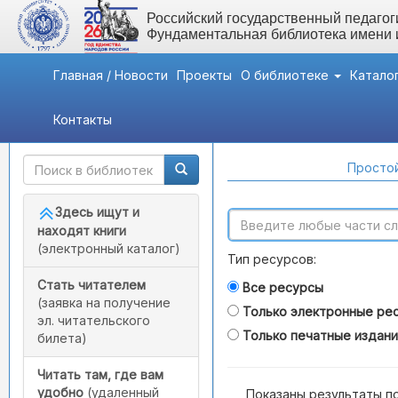
Российский государственный педагоги
Фундаментальная библиотека имени
Главная / Новости
Проекты
О библиотеке
Катало
Контакты
Быстрый доступ
Поиск по каталогам
Простой
Здесь ищут и
находят книги
(электронный каталог)
Тип ресурсов:
Стать читателем
Все ресурсы
(заявка на получение
Только электронные ре
эл. читательского
Только печатные издан
билета)
Читать там, где вам
удобно
(удаленный
Показаны результаты п