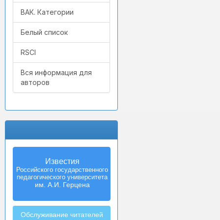
ВАК. Категории
Белый список
RSCI
Вся информация для
авторов
Известия
Izvestia:
Российского государственного
Herzen University
педагогического университета
Journal of
Humanities & Sciences
им. А.И. Герцена
Обслуживание читателей