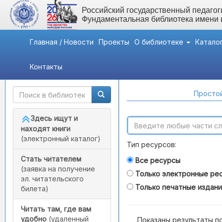
Российский государственный педагоги
Фундаментальная библиотека имени
Главная / Новости
Проекты
О библиотеке
Катало
Контакты
Быстрый доступ
Поиск по каталогам
Простой
Здесь ищут и
находят книги
(электронный каталог)
Тип ресурсов:
Стать читателем
Все ресурсы
(заявка на получение
Только электронные ре
эл. читательского
Только печатные издан
билета)
Читать там, где вам
удобно
(удаленный
Показаны результаты п