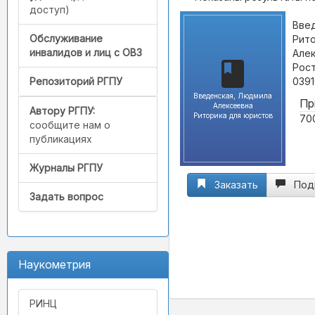
доступ)
Введ
Обслуживание
Рито
инвалидов и лиц с ОВЗ
Алек
Рост
0391
Репозиторий РГПУ
Введенская, Людмила
Пр
Алексеевна
Автору РГПУ:
Риторика для юристов
700
сообщите нам о
публикациях
Журналы РГПУ
Заказать
Под
Задать вопрос
Наукометрия
РИНЦ