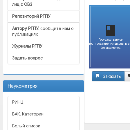
лиц с ОВЗ
Репозиторий РГПУ
Автору РГПУ:
сообщите нам о
публикациях
Государственное
тестирование: из школы в в
Журналы РГПУ
без экзаменов
Задать вопрос
Заказать
Наукометрия
РИНЦ
ВАК. Категории
Белый список