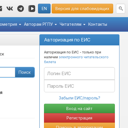
EN
Версия для слабовидящих
кометрия
Авторам РГПУ
Читателям
Контакты
Авторизация по ЕИС
Авторизация по ЕИС - только при
ск
наличии
электронного читательского
билета
Поиск
я
Забыли ЕИС/пароль?
Регистрация
Помощь в авторизации