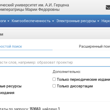
ческий университет им. А.И. Герцена
 императрицы Марии Федоровны
логи
Книгообеспеченность
Электронные ресурсы
Нау
ам
остой поиск
Расширенный пои
Дополнительно:
Только периодические издани
ные ресурсы
Только диссертации
 издания
таты по запросу:
151683
, найдено
1