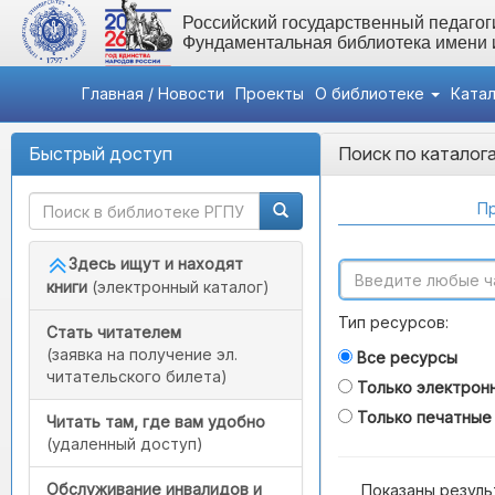
Российский государственный педагоги
Фундаментальная библиотека имени
Главная / Новости
Проекты
О библиотеке
Ката
Быстрый доступ
Поиск по каталог
Пр
Здесь ищут и находят
книги
(электронный каталог)
Тип ресурсов:
Стать читателем
(заявка на получение эл.
Все ресурсы
читательского билета)
Только электрон
Только печатные
Читать там, где вам удобно
(удаленный доступ)
Обслуживание инвалидов и
Показаны резуль