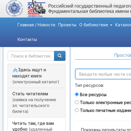
Российский государственный педагоги
Фундаментальная библиотека имени
Главная / Новости
Проекты
О библиотеке
Катало
Контакты
Быстрый доступ
Поиск по каталогам
Простой
Здесь ищут и
находят книги
(электронный каталог)
Тип ресурсов:
Стать читателем
Все ресурсы
(заявка на получение
Только электронные ре
эл. читательского
Только печатные издан
билета)
Читать там, где вам
удобно
(удаленный
Показаны результаты п