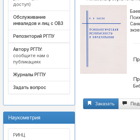
доступ)
Баев
Обслуживание
Псих
инвалидов и лиц с ОВЗ
Санк
экзе
Репозиторий РГПУ
Автору РГПУ:
сообщите нам о
Пр
публикациях
Журналы РГПУ
Пр
Би
Задать вопрос
Заказать
Под
Наукометрия
РИНЦ