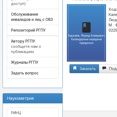
доступ)
Ход
Обслуживание
Кале
инвалидов и лиц с ОВЗ
Людм
М. :
0225
Репозиторий РГПУ
Ходжаев, Фарид Анварович
Календарные народные
Автору РГПУ:
праздники
сообщите нам о
публикациях
Журналы РГПУ
Заказать
Под
Задать вопрос
Наукометрия
РИНЦ