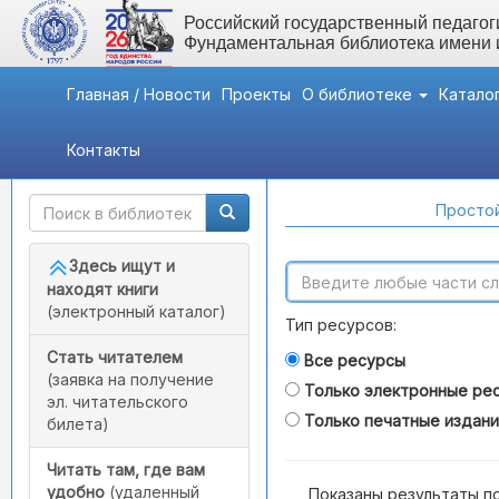
Российский государственный педагоги
Фундаментальная библиотека имени
Главная / Новости
Проекты
О библиотеке
Катало
Контакты
Быстрый доступ
Поиск по каталогам
Простой
Здесь ищут и
находят книги
(электронный каталог)
Тип ресурсов:
Стать читателем
Все ресурсы
(заявка на получение
Только электронные ре
эл. читательского
Только печатные издан
билета)
Читать там, где вам
удобно
(удаленный
Показаны результаты п