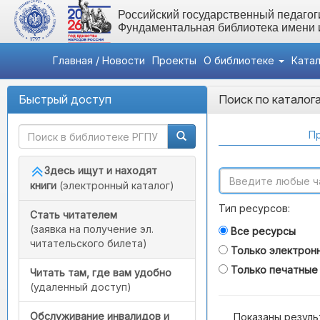
Российский государственный педагоги
Фундаментальная библиотека имени
Главная / Новости
Проекты
О библиотеке
Ката
Быстрый доступ
Поиск по каталог
Пр
Здесь ищут и находят
книги
(электронный каталог)
Тип ресурсов:
Стать читателем
(заявка на получение эл.
Все ресурсы
читательского билета)
Только электрон
Только печатные
Читать там, где вам удобно
(удаленный доступ)
Обслуживание инвалидов и
Показаны резуль