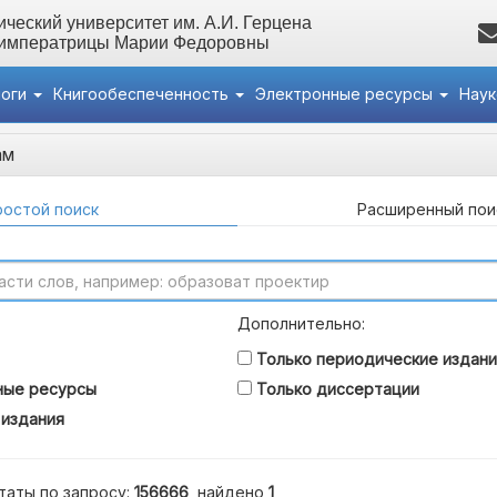
ческий университет им. А.И. Герцена
 императрицы Марии Федоровны
логи
Книгообеспеченность
Электронные ресурсы
Нау
ам
остой поиск
Расширенный пои
Дополнительно:
Только периодические издани
ные ресурсы
Только диссертации
 издания
таты по запросу:
156666
, найдено
1