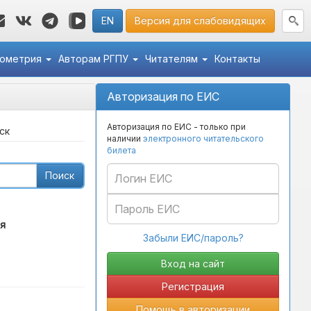
EN
Версия для слабовидящих
кометрия
Авторам РГПУ
Читателям
Контакты
Авторизация по ЕИС
Авторизация по ЕИС - только при
ск
наличии
электронного читательского
билета
Поиск
я
Забыли ЕИС/пароль?
Регистрация
Помощь в авторизации