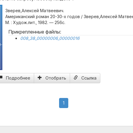
Зверев,Алексей Матвеевич.
Американский роман 20-30-х годов / Зверев,Алексей Матве
М. : Худож.лит., 1982. — 256с.
Прикрепленные файлы:
008_38_00000006_00000016
ч
0-
Подробнее
Отобрать
Ссылка
(current)
1