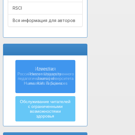
RSCI
Вся информация для авторов
Izvestia:
Herzen University
Journal of
Humanities & Sciences
Обслуживание читателей
с ограниченными
возможностями
здоровья