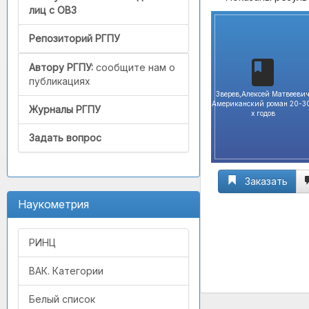
лиц с ОВЗ
Репозиторий РГПУ
Автору РГПУ:
сообщите нам о
публикациях
Зверев,Алексей Матвееви
Американский роман 20-3
Журналы РГПУ
х годов
Задать вопрос
Заказать
Наукометрия
РИНЦ
ВАК. Категории
Белый список