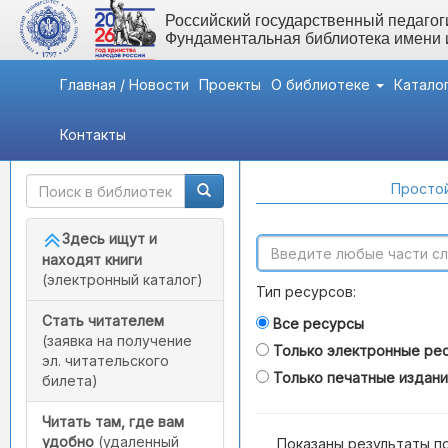
Российский государственный педагоги
Фундаментальная библиотека имени
Главная / Новости
Проекты
О библиотеке
Катало
Контакты
Быстрый доступ
Поиск по каталогам
Простой
Здесь ищут и
находят книги
(электронный каталог)
Тип ресурсов:
Стать читателем
Все ресурсы
(заявка на получение
Только электронные ре
эл. читательского
Только печатные издан
билета)
Читать там, где вам
удобно
(удаленный
Показаны результаты п