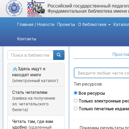
Российский государственный педагоги
Фундаментальная библиотека имени
Главная / Новости
Проекты
О библиотеке
Катало
Контакты
Быстрый доступ
Поиск по каталогам
Простой
Здесь ищут и
находят книги
(электронный каталог)
Тип ресурсов:
Стать читателем
Все ресурсы
(заявка на получение
Только электронные ре
эл. читательского
Только печатные издан
билета)
Читать там, где вам
удобно
(удаленный
Показаны результаты п