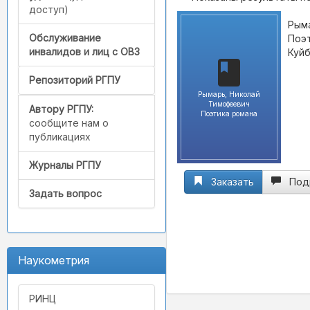
доступ)
Рыма
Обслуживание
Поэт
инвалидов и лиц с ОВЗ
Куйб
Репозиторий РГПУ
Рымарь, Николай
Тимофеевич
Автору РГПУ:
Поэтика романа
сообщите нам о
публикациях
Журналы РГПУ
Заказать
Под
Задать вопрос
Наукометрия
РИНЦ