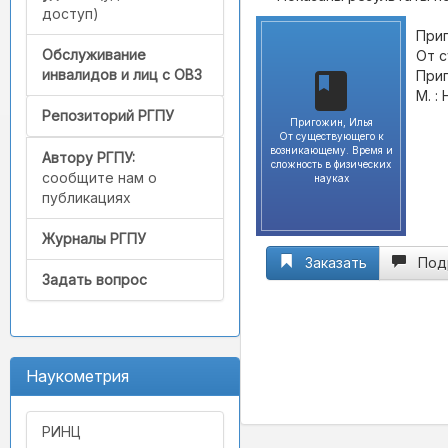
доступ)
Приг
Обслуживание
От с
инвалидов и лиц с ОВЗ
Приг
М. : 
Репозиторий РГПУ
Пригожин, Илья
От существующего к
возникающему. Время и
Автору РГПУ:
сложность в физических
сообщите нам о
науках
публикациях
Журналы РГПУ
Заказать
Под
Задать вопрос
Наукометрия
РИНЦ