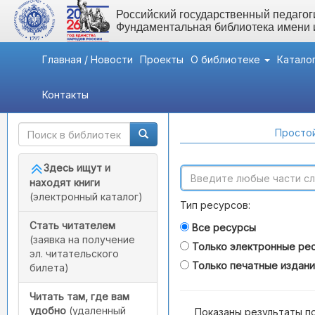
Российский государственный педагоги
Фундаментальная библиотека имени
Главная / Новости
Проекты
О библиотеке
Катало
Контакты
Быстрый доступ
Поиск по каталогам
Простой
Здесь ищут и
находят книги
(электронный каталог)
Тип ресурсов:
Стать читателем
Все ресурсы
(заявка на получение
Только электронные ре
эл. читательского
Только печатные издан
билета)
Читать там, где вам
удобно
(удаленный
Показаны результаты п