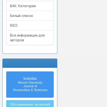
ВАК. Категории
Белый список
RSCI
Вся информация для
авторов
Izvestia:
Herzen University
Journal of
Humanities & Sciences
Обслуживание читателей