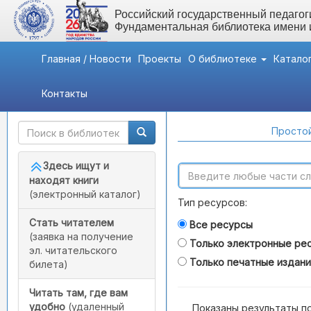
Российский государственный педагоги
Фундаментальная библиотека имени
Главная / Новости
Проекты
О библиотеке
Катало
Контакты
Быстрый доступ
Поиск по каталогам
Простой
Здесь ищут и
находят книги
(электронный каталог)
Тип ресурсов:
Стать читателем
Все ресурсы
(заявка на получение
Только электронные ре
эл. читательского
Только печатные издан
билета)
Читать там, где вам
удобно
(удаленный
Показаны результаты п