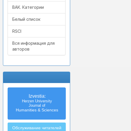
ВАК. Категории
Белый список
RSCI
Вся информация для
авторов
Izvestia:
Herzen University
Journal of
Humanities & Sciences
Обслуживание читателей