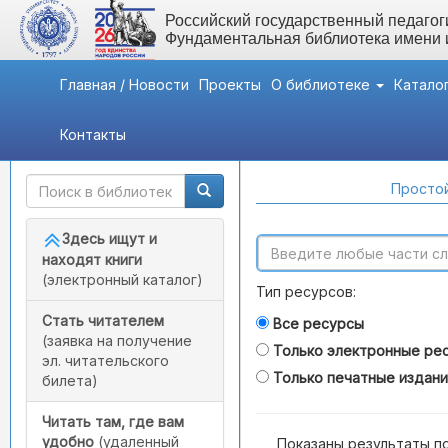
Российский государственный педагоги
Фундаментальная библиотека имени
Главная / Новости
Проекты
О библиотеке
Катало
Контакты
Быстрый доступ
Поиск по каталогам
Простой
Здесь ищут и
находят книги
(электронный каталог)
Тип ресурсов:
Стать читателем
Все ресурсы
(заявка на получение
Только электронные ре
эл. читательского
Только печатные издан
билета)
Читать там, где вам
удобно
(удаленный
Показаны результаты п