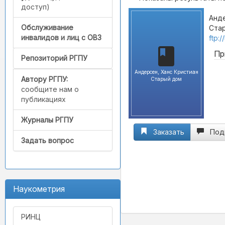
доступ)
Анде
Обслуживание
Стар
инвалидов и лиц с ОВЗ
ftp:
Пр
Репозиторий РГПУ
Андерсен, Ханс Кристиан
Автору РГПУ:
Старый дом
сообщите нам о
публикациях
Журналы РГПУ
Заказать
Под
Задать вопрос
Наукометрия
РИНЦ