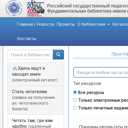
Российский государственный педагоги
Фундаментальная библиотека имени
Главная / Новости
Проекты
О библиотеке
Катало
Контакты
Быстрый доступ
Поиск по каталогам
Простой
Здесь ищут и
находят книги
(электронный каталог)
Тип ресурсов:
Стать читателем
Все ресурсы
(заявка на получение
Только электронные ре
эл. читательского
Только печатные издан
билета)
Читать там, где вам
удобно
(удаленный
Показаны результаты п