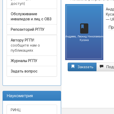
доступ)
Андр
Обслуживание
Куса
инвалидов и лиц с ОВЗ
— U
Пр
Репозиторий РГПУ
Андреев, Леонид Николаевич
Автору РГПУ:
Кусака
сообщите нам о
публикациях
Журналы РГПУ
Заказать
Под
Задать вопрос
Наукометрия
РИНЦ