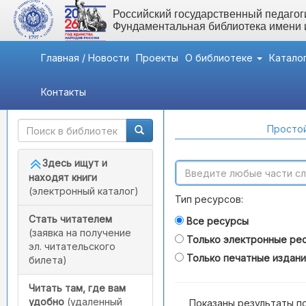
Российский государственный педагоги
Фундаментальная библиотека имени
Главная / Новости
Проекты
О библиотеке
Катало
Контакты
Быстрый доступ
Поиск по каталогам
Простой
Здесь ищут и
находят книги
(электронный каталог)
Тип ресурсов:
Стать читателем
Все ресурсы
(заявка на получение
Только электронные ре
эл. читательского
Только печатные издан
билета)
Читать там, где вам
удобно
(удаленный
Показаны результаты п