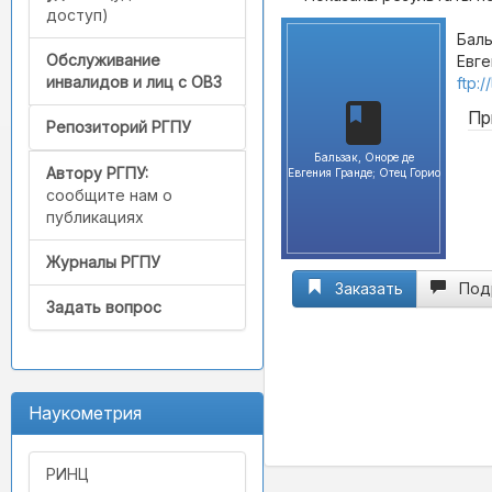
доступ)
Баль
Обслуживание
Евге
инвалидов и лиц с ОВЗ
ftp:
Пр
Репозиторий РГПУ
Бальзак, Оноре де
Автору РГПУ:
Евгения Гранде; Отец Горио
сообщите нам о
публикациях
Журналы РГПУ
Заказать
Под
Задать вопрос
Наукометрия
РИНЦ