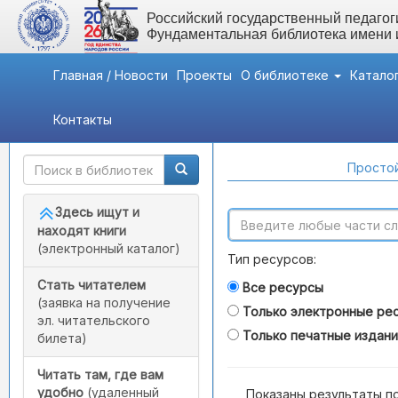
Российский государственный педагоги
Фундаментальная библиотека имени
Главная / Новости
Проекты
О библиотеке
Катало
Контакты
Быстрый доступ
Поиск по каталогам
Простой
Здесь ищут и
находят книги
(электронный каталог)
Тип ресурсов:
Стать читателем
Все ресурсы
(заявка на получение
Только электронные ре
эл. читательского
Только печатные издан
билета)
Читать там, где вам
удобно
(удаленный
Показаны результаты п