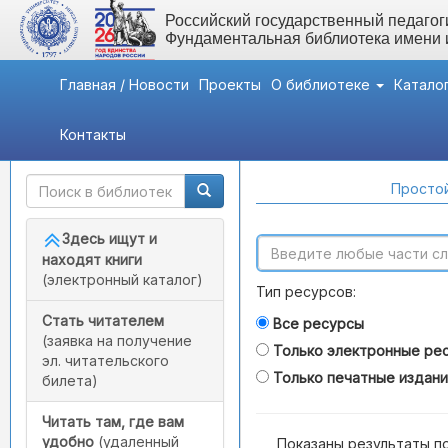
Российский государственный педагоги
Фундаментальная библиотека имени
Главная / Новости
Проекты
О библиотеке
Катало
Контакты
Быстрый доступ
Поиск по каталогам
Простой
Здесь ищут и
находят книги
(электронный каталог)
Тип ресурсов:
Стать читателем
Все ресурсы
(заявка на получение
Только электронные ре
эл. читательского
Только печатные издан
билета)
Читать там, где вам
удобно
(удаленный
Показаны результаты п