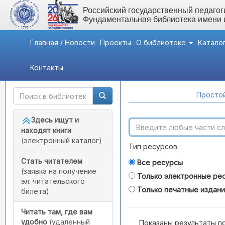
Российский государственный педагоги
Фундаментальная библиотека имени
Главная / Новости
Проекты
О библиотеке
Катало
Контакты
Быстрый доступ
Поиск по каталогам
Простой
Здесь ищут и
находят книги
(электронный каталог)
Тип ресурсов:
Стать читателем
Все ресурсы
(заявка на получение
Только электронные ре
эл. читательского
Только печатные издан
билета)
Читать там, где вам
удобно
(удаленный
Показаны результаты п