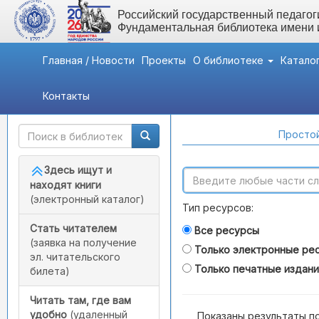
Российский государственный педагоги
Фундаментальная библиотека имени
Главная / Новости
Проекты
О библиотеке
Катало
Контакты
Быстрый доступ
Поиск по каталогам
Простой
Здесь ищут и
находят книги
(электронный каталог)
Тип ресурсов:
Стать читателем
Все ресурсы
(заявка на получение
Только электронные ре
эл. читательского
Только печатные издан
билета)
Читать там, где вам
удобно
(удаленный
Показаны результаты п