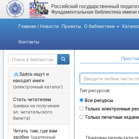
Российский государственный педагоги
Фундаментальная библиотека имени
Главная / Новости
Проекты
О библиотеке
Катало
Контакты
Быстрый доступ
Поиск по каталогам
Простой
Здесь ищут и
находят книги
(электронный каталог)
Тип ресурсов:
Стать читателем
Все ресурсы
(заявка на получение
Только электронные ре
эл. читательского
Только печатные издан
билета)
Читать там, где вам
удобно
(удаленный
Показаны результаты п