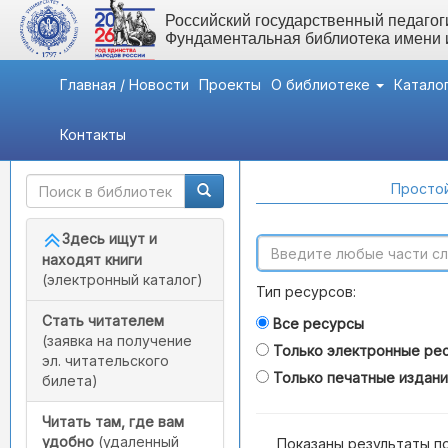
Российский государственный педагоги
Фундаментальная библиотека имени
Главная / Новости
Проекты
О библиотеке
Катало
Контакты
Быстрый доступ
Поиск по каталогам
Простой
Здесь ищут и
находят книги
(электронный каталог)
Тип ресурсов:
Стать читателем
Все ресурсы
(заявка на получение
Только электронные ре
эл. читательского
Только печатные издан
билета)
Читать там, где вам
удобно
(удаленный
Показаны результаты п