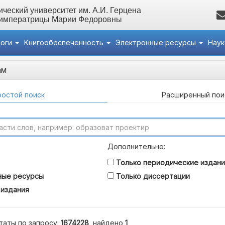
ческий университет им. А.И. Герцена
 императрицы Марии Федоровны
логи
Книгообеспеченность
Электронные ресурсы
Нау
ам
остой поиск
Расширенный пои
Дополнительно:
Только периодические издани
ные ресурсы
Только диссертации
 издания
таты по запросу:
1674228
, найдено
1