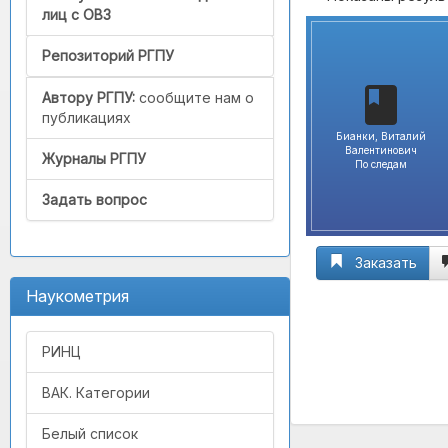
лиц с ОВЗ
Репозиторий РГПУ
Автору РГПУ:
сообщите нам о
публикациях
Бианки, Виталий
Валентинович
Журналы РГПУ
По следам
Задать вопрос
Заказать
Наукометрия
РИНЦ
ВАК. Категории
Белый список