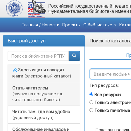
Российский государственный педагоги
Фундаментальная библиотека имени
Главная / Новости
Проекты
О библиотеке
Ката
Быстрый доступ
Поиск по каталог
Пр
Здесь ищут и находят
книги
(электронный каталог)
Тип ресурсов:
Стать читателем
(заявка на получение эл.
Все ресурсы
читательского билета)
Только электрон
Только печатные
Читать там, где вам удобно
(удаленный доступ)
Обслуживание инвалидов и
Показаны резуль