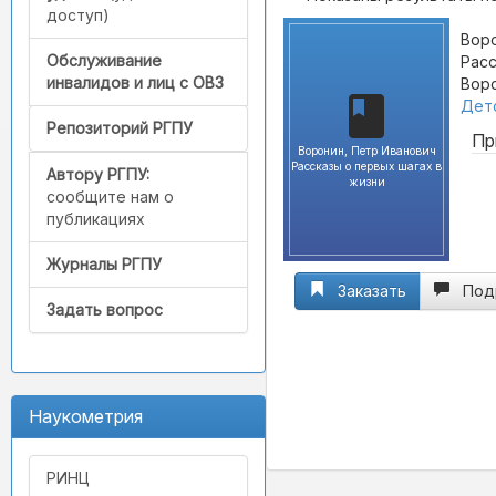
доступ)
Воро
Обслуживание
Расс
инвалидов и лиц с ОВЗ
Воро
Детс
Репозиторий РГПУ
Пр
Воронин, Петр Иванович
Рассказы о первых шагах в
Автору РГПУ:
жизни
сообщите нам о
публикациях
Журналы РГПУ
Заказать
Под
Задать вопрос
Наукометрия
РИНЦ