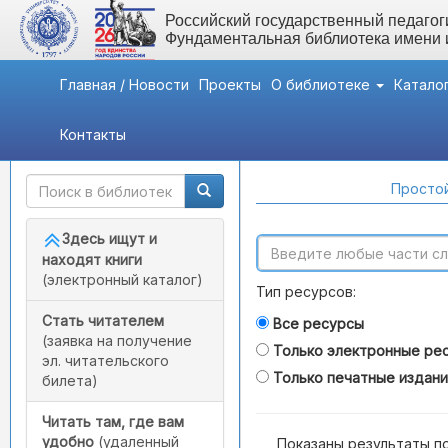
Российский государственный педагоги
Фундаментальная библиотека имени
Главная / Новости
Проекты
О библиотеке
Катало
Контакты
Быстрый доступ
Поиск по каталогам
Простой
Здесь ищут и
находят книги
(электронный каталог)
Тип ресурсов:
Стать читателем
Все ресурсы
(заявка на получение
Только электронные ре
эл. читательского
Только печатные издан
билета)
Читать там, где вам
удобно
(удаленный
Показаны результаты п