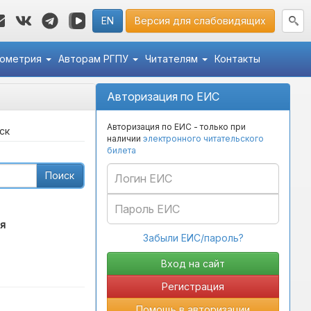
EN
Версия для слабовидящих
кометрия
Авторам РГПУ
Читателям
Контакты
Авторизация по ЕИС
Авторизация по ЕИС - только при
ск
наличии
электронного читательского
билета
Поиск
я
Забыли ЕИС/пароль?
Регистрация
Помощь в авторизации