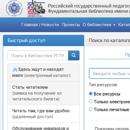
Российский государственный педагоги
Фундаментальная библиотека имени
Главная / Новости
Проекты
О библиотеке
Ката
Быстрый доступ
Поиск по каталог
Пр
Здесь ищут и находят
книги
(электронный каталог)
Тип ресурсов:
Стать читателем
(заявка на получение эл.
Все ресурсы
читательского билета)
Только электрон
Только печатные
Читать там, где вам удобно
(удаленный доступ)
Обслуживание инвалидов и
Показаны резуль