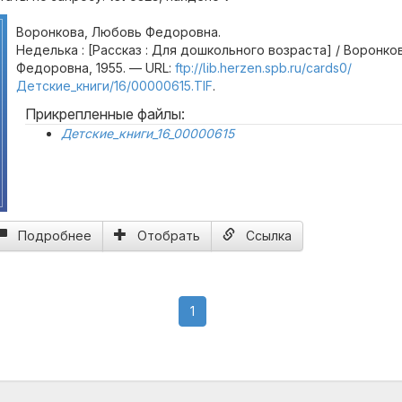
Воронкова, Любовь Федоровна.
Неделька : [Рассказ : Для дошкольного возраста] / Воронко
Федоровна, 1955. — URL:
ftp://lib.herzen.spb.ru/cards0/
Детские_книги/16/00000615.TIF
.
Прикрепленные файлы:
Детские_книги_16_00000615
Подробнее
Отобрать
Ссылка
(current)
1