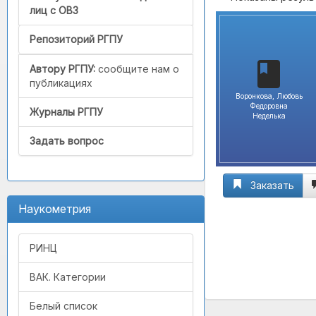
лиц с ОВЗ
Репозиторий РГПУ
Автору РГПУ:
сообщите нам о
публикациях
Воронкова, Любовь
Федоровна
Журналы РГПУ
Неделька
Задать вопрос
Заказать
Наукометрия
РИНЦ
ВАК. Категории
Белый список