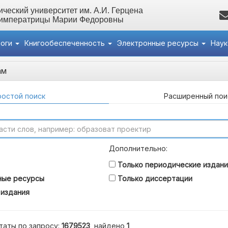
ческий университет им. А.И. Герцена
 императрицы Марии Федоровны
логи
Книгообеспеченность
Электронные ресурсы
Нау
ам
остой поиск
Расширенный пои
Дополнительно:
Только периодические издани
ные ресурсы
Только диссертации
 издания
таты по запросу:
1679523
, найдено
1