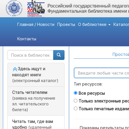
Российский государственный педагоги
Фундаментальная библиотека имени
Главная / Новости
Проекты
О библиотеке
Катало
Контакты
Быстрый доступ
Поиск по каталогам
Простой
Здесь ищут и
находят книги
(электронный каталог)
Тип ресурсов:
Стать читателем
Все ресурсы
(заявка на получение
Только электронные ре
эл. читательского
Только печатные издан
билета)
Читать там, где вам
удобно
(удаленный
Показаны результаты п