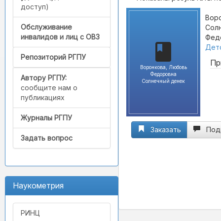
доступ)
Вор
Обслуживание
Солн
инвалидов и лиц с ОВЗ
Федо
Детс
Репозиторий РГПУ
Пр
Воронкова, Любовь
Федоровна
Автору РГПУ:
Солнечный денек
сообщите нам о
публикациях
Журналы РГПУ
Заказать
Под
Задать вопрос
Наукометрия
РИНЦ