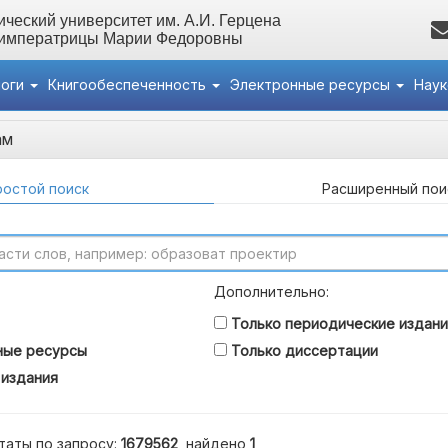
ческий университет им. А.И. Герцена
 императрицы Марии Федоровны
логи
Книгообеспеченность
Электронные ресурсы
Нау
ам
остой поиск
Расширенный пои
Дополнительно:
Только периодические издани
ные ресурсы
Только диссертации
 издания
таты по запросу:
1679562
, найдено
1