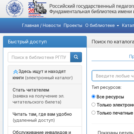
Российский государственный педагоги
Фундаментальная библиотека имени
Главная / Новости
Проекты
О библиотеке
Ката
Быстрый доступ
Поиск по каталог
Пр
Здесь ищут и находят
книги
(электронный каталог)
Тип ресурсов:
Стать читателем
(заявка на получение эл.
Все ресурсы
читательского билета)
Только электрон
Только печатные
Читать там, где вам удобно
(удаленный доступ)
Обслуживание инвалидов и
Показаны резуль