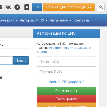
EN
Версия для слабовидящих
кометрия
Авторам РГПУ
Читателям
Контакты
Авторизация по ЕИС
Авторизация по ЕИС - только при
ск
наличии
электронного читательского
билета
Поиск
я
Забыли ЕИС/пароль?
Регистрация
Помощь в авторизации