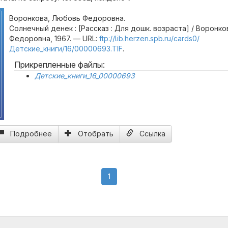
Воронкова, Любовь Федоровна.
Солнечный денек : [Рассказ : Для дошк. возраста] / Воронк
Федоровна, 1967. — URL:
ftp://lib.herzen.spb.ru/cards0/
Детские_книги/16/00000693.TIF
.
Прикрепленные файлы:
Детские_книги_16_00000693
Подробнее
Отобрать
Ссылка
(current)
1