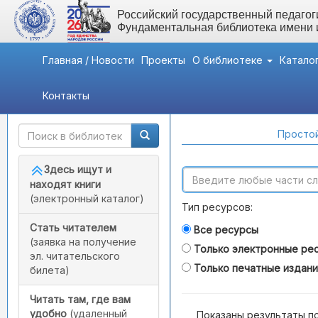
Российский государственный педагоги
Фундаментальная библиотека имени
Главная / Новости
Проекты
О библиотеке
Катало
Контакты
Быстрый доступ
Поиск по каталогам
Простой
Здесь ищут и
находят книги
(электронный каталог)
Тип ресурсов:
Стать читателем
Все ресурсы
(заявка на получение
Только электронные ре
эл. читательского
Только печатные издан
билета)
Читать там, где вам
удобно
(удаленный
Показаны результаты п