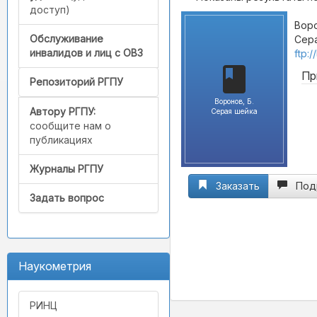
доступ)
Воро
Обслуживание
Сера
инвалидов и лиц с ОВЗ
ftp:
Пр
Репозиторий РГПУ
Воронов, Б.
Автору РГПУ:
Серая шейка
сообщите нам о
публикациях
Журналы РГПУ
Заказать
Под
Задать вопрос
Наукометрия
РИНЦ