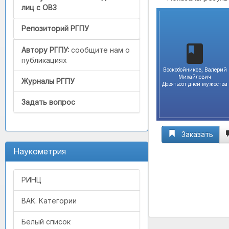
лиц с ОВЗ
Репозиторий РГПУ
Автору РГПУ:
сообщите нам о
публикациях
Воскобойников, Валерий
Михайлович
Журналы РГПУ
Девятьсот дней мужества
Задать вопрос
Заказать
Наукометрия
РИНЦ
ВАК. Категории
Белый список