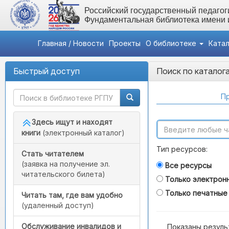
Российский государственный педагоги
Фундаментальная библиотека имени
Главная / Новости
Проекты
О библиотеке
Ката
Быстрый доступ
Поиск по каталог
Пр
Здесь ищут и находят
книги
(электронный каталог)
Тип ресурсов:
Стать читателем
(заявка на получение эл.
Все ресурсы
читательского билета)
Только электрон
Только печатные
Читать там, где вам удобно
(удаленный доступ)
Обслуживание инвалидов и
Показаны резуль