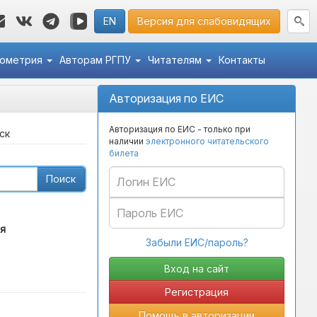
EN
Версия для слабовидящих
кометрия
Авторам РГПУ
Читателям
Контакты
Авторизация по ЕИС
Авторизация по ЕИС - только при
ск
наличии
электронного читательского
билета
Поиск
я
Забыли ЕИС/пароль?
Регистрация
Помощь в авторизации