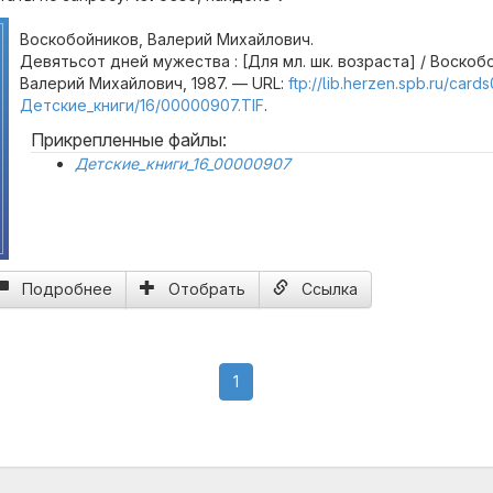
Воскобойников, Валерий Михайлович.
Девятьсот дней мужества : [Для мл. шк. возраста] / Воскоб
Валерий Михайлович, 1987. — URL:
ftp://lib.herzen.spb.ru/cards
Детские_книги/16/00000907.TIF
.
Прикрепленные файлы:
Детские_книги_16_00000907
Подробнее
Отобрать
Ссылка
(current)
1