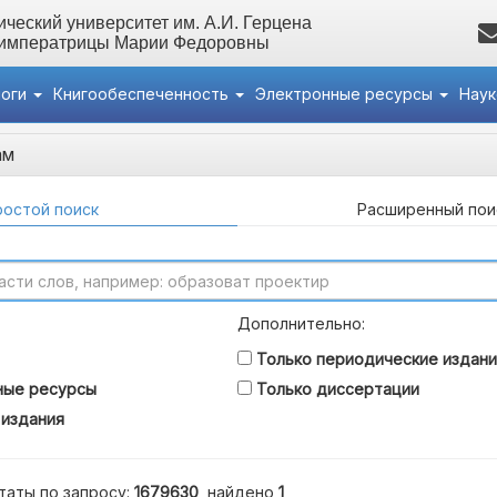
ческий университет им. А.И. Герцена
 императрицы Марии Федоровны
логи
Книгообеспеченность
Электронные ресурсы
Нау
ам
остой поиск
Расширенный пои
Дополнительно:
Только периодические издани
ные ресурсы
Только диссертации
 издания
таты по запросу:
1679630
, найдено
1