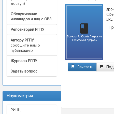
доступ)
Врон
Обслуживание
Юрье
инвалидов и лиц с ОВЗ
URL
Пр
Репозиторий РГПУ
Вронский, Юрий Петрович
Автору РГПУ:
Юрьевская прорубь
сообщите нам о
публикациях
Журналы РГПУ
Заказать
Под
Задать вопрос
Наукометрия
РИНЦ