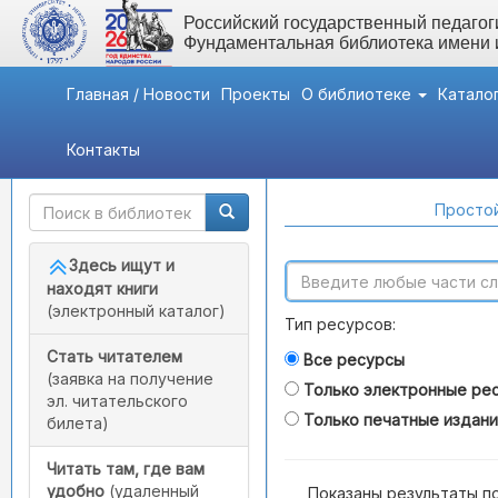
Российский государственный педагоги
Фундаментальная библиотека имени
Главная / Новости
Проекты
О библиотеке
Катало
Контакты
Быстрый доступ
Поиск по каталогам
Простой
Здесь ищут и
находят книги
(электронный каталог)
Тип ресурсов:
Стать читателем
Все ресурсы
(заявка на получение
Только электронные ре
эл. читательского
Только печатные издан
билета)
Читать там, где вам
удобно
(удаленный
Показаны результаты п