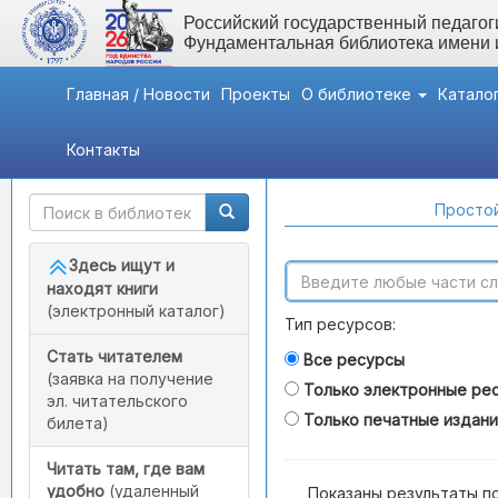
Российский государственный педагоги
Фундаментальная библиотека имени
Главная / Новости
Проекты
О библиотеке
Катало
Контакты
Быстрый доступ
Поиск по каталогам
Простой
Здесь ищут и
находят книги
(электронный каталог)
Тип ресурсов:
Стать читателем
Все ресурсы
(заявка на получение
Только электронные ре
эл. читательского
Только печатные издан
билета)
Читать там, где вам
удобно
(удаленный
Показаны результаты п