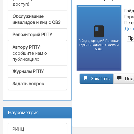
доступ)
Гайд
Обслуживание
Горя
инвалидов и лиц с ОВЗ
Петр
Детс
Репозиторий РГПУ
Пр
Гайдар, Аркадий Петрович
Горячий камень. Сказка и
Автору РГПУ:
быль.
сообщите нам о
публикациях
Журналы РГПУ
Заказать
Под
Задать вопрос
Наукометрия
РИНЦ