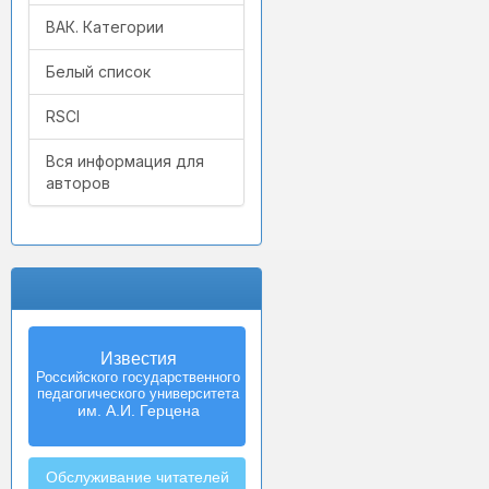
ВАК. Категории
Белый список
RSCI
Вся информация для
авторов
Известия
Izvestia:
Российского государственного
Herzen University
педагогического университета
Journal of
Humanities & Sciences
им. А.И. Герцена
Обслуживание читателей