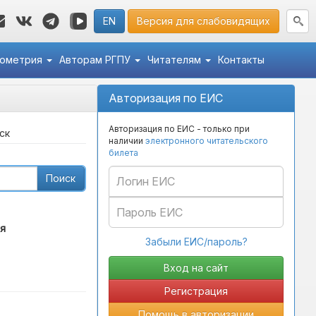
EN
Версия для слабовидящих
кометрия
Авторам РГПУ
Читателям
Контакты
Авторизация по ЕИС
Авторизация по ЕИС - только при
ск
наличии
электронного читательского
билета
Поиск
я
Забыли ЕИС/пароль?
Регистрация
Помощь в авторизации