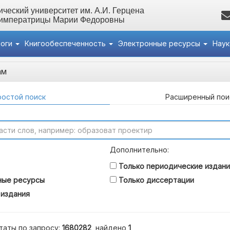
ческий университет им. А.И. Герцена
 императрицы Марии Федоровны
логи
Книгообеспеченность
Электронные ресурсы
Нау
ам
остой поиск
Расширенный пои
Дополнительно:
Только периодические издани
ные ресурсы
Только диссертации
 издания
таты по запросу:
1680282
, найдено
1