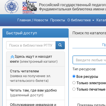
Российский государственный педагоги
Фундаментальная библиотека имени
Главная / Новости
Проекты
О библиотеке
Ката
Быстрый доступ
Поиск по каталог
Пр
Здесь ищут и находят
книги
(электронный каталог)
Тип ресурсов:
Стать читателем
(заявка на получение эл.
Все ресурсы
читательского билета)
Только электрон
Только печатные
Читать там, где вам удобно
(удаленный доступ)
Обслуживание инвалидов и
Показаны резуль