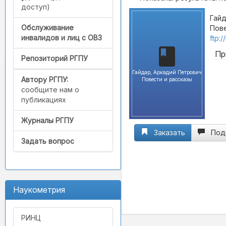
доступ)
Гайд
Обслуживание
Пове
инвалидов и лиц с ОВЗ
ftp:
Пр
Репозиторий РГПУ
Гайдар, Аркадий Петрович
Автору РГПУ:
Повести и рассказы
сообщите нам о
публикациях
Журналы РГПУ
Заказать
Под
Задать вопрос
Наукометрия
РИНЦ