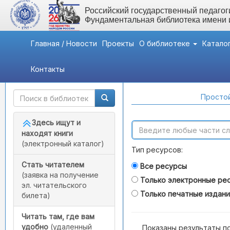
Российский государственный педагоги
Фундаментальная библиотека имени
Главная / Новости
Проекты
О библиотеке
Катало
Контакты
Быстрый доступ
Поиск по каталогам
Простой
Здесь ищут и
находят книги
(электронный каталог)
Тип ресурсов:
Стать читателем
Все ресурсы
(заявка на получение
Только электронные ре
эл. читательского
Только печатные издан
билета)
Читать там, где вам
удобно
(удаленный
Показаны результаты п