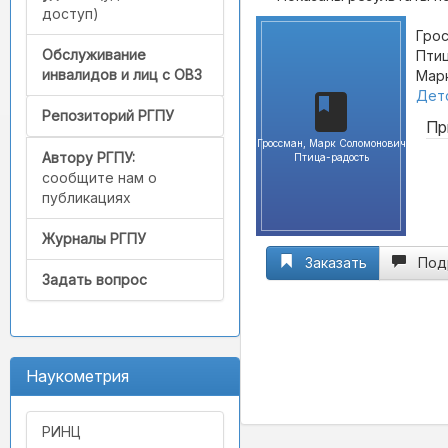
доступ)
Грос
Обслуживание
Птиц
инвалидов и лиц с ОВЗ
Марк
Детс
Репозиторий РГПУ
Пр
Гроссман, Марк Соломонович
Автору РГПУ:
Птица-радость
сообщите нам о
публикациях
Журналы РГПУ
Заказать
Под
Задать вопрос
Наукометрия
РИНЦ