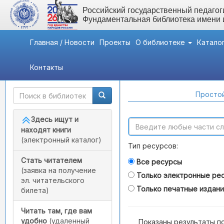
Российский государственный педагоги
Фундаментальная библиотека имени
Главная / Новости
Проекты
О библиотеке
Катало
Контакты
Быстрый доступ
Поиск по каталогам
Простой
Здесь ищут и
находят книги
(электронный каталог)
Тип ресурсов:
Стать читателем
Все ресурсы
(заявка на получение
Только электронные ре
эл. читательского
Только печатные издан
билета)
Читать там, где вам
удобно
(удаленный
Показаны результаты п