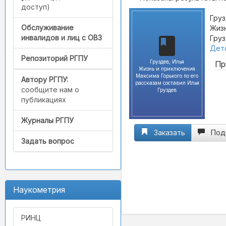
доступ)
Груз
Обслуживание
Жизн
инвалидов и лиц с ОВЗ
Груз
Детс
Репозиторий РГПУ
Груздев, Илья
Пр
Жизнь и приключения
Максима Горького по его
Автору РГПУ:
рассказам составил Илья
сообщите нам о
Груздев
публикациях
Журналы РГПУ
Заказать
Под
Задать вопрос
Наукометрия
РИНЦ