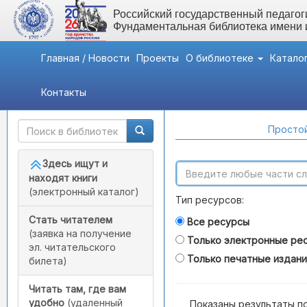
Российский государственный педагоги
Фундаментальная библиотека имени
Главная / Новости
Проекты
О библиотеке
Катало
Контакты
Быстрый доступ
Поиск по каталогам
Простой
Здесь ищут и
находят книги
(электронный каталог)
Тип ресурсов:
Стать читателем
Все ресурсы
(заявка на получение
Только электронные ре
эл. читательского
Только печатные издан
билета)
Читать там, где вам
удобно
(удаленный
Показаны результаты п