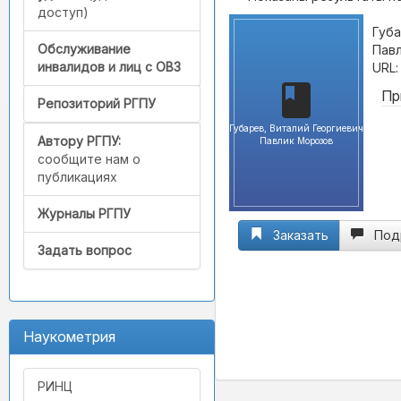
доступ)
Губа
Обслуживание
Павл
инвалидов и лиц с ОВЗ
URL
Пр
Репозиторий РГПУ
Губарев, Виталий Георгиевич
Автору РГПУ:
Павлик Морозов
сообщите нам о
публикациях
Журналы РГПУ
Заказать
Под
Задать вопрос
Наукометрия
РИНЦ