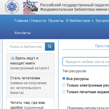
Российский государственный педагоги
Фундаментальная библиотека имени
Главная / Новости
Проекты
О библиотеке
Катало
Контакты
Быстрый доступ
Поиск по каталогам
Простой
Здесь ищут и
находят книги
(электронный каталог)
Тип ресурсов:
Стать читателем
Все ресурсы
(заявка на получение
Только электронные ре
эл. читательского
Только печатные издан
билета)
Читать там, где вам
удобно
(удаленный
Показаны результаты п