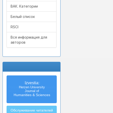
ВАК. Категории
Белый список
RSCI
Вся информация для
авторов
Izvestia:
Herzen University
Journal of
Humanities & Sciences
Обслуживание читателей