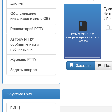
доступ)
Гуми
Обслуживание
Четы
инвалидов и лиц с ОВЗ
URL
Пр
Репозиторий РГПУ
Гумилевский, Лев
Четыре вечера на мертвом
Автору РГПУ:
корабле
сообщите нам о
публикациях
Журналы РГПУ
Заказать
Под
Задать вопрос
Наукометрия
РИНЦ