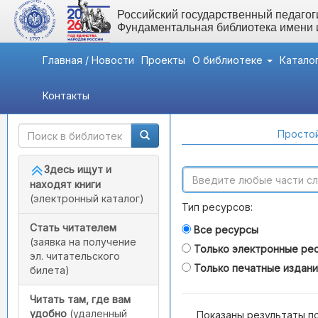
Российский государственный педагоги
Фундаментальная библиотека имени
Главная / Новости
Проекты
О библиотеке
Катало
Контакты
Быстрый доступ
Поиск по каталогам
Простой
Здесь ищут и
находят книги
(электронный каталог)
Тип ресурсов:
Стать читателем
Все ресурсы
(заявка на получение
Только электронные ре
эл. читательского
Только печатные издан
билета)
Читать там, где вам
удобно
(удаленный
Показаны результаты п