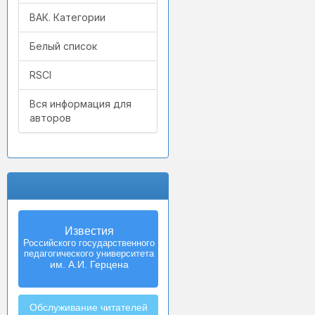
ВАК. Категории
Белый список
RSCI
Вся информация для
авторов
Известия
Izvestia:
Российского государственного
Herzen University
педагогического университета
Journal of
Humanities & Sciences
им. А.И. Герцена
Обслуживание читателей