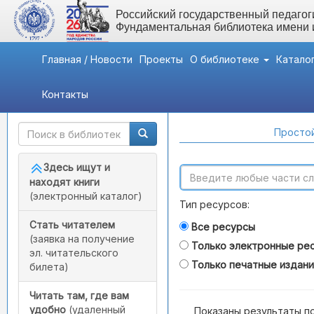
Российский государственный педагоги
Фундаментальная библиотека имени
Главная / Новости
Проекты
О библиотеке
Катало
Контакты
Быстрый доступ
Поиск по каталогам
Простой
Здесь ищут и
находят книги
(электронный каталог)
Тип ресурсов:
Стать читателем
Все ресурсы
(заявка на получение
Только электронные ре
эл. читательского
Только печатные издан
билета)
Читать там, где вам
удобно
(удаленный
Показаны результаты п