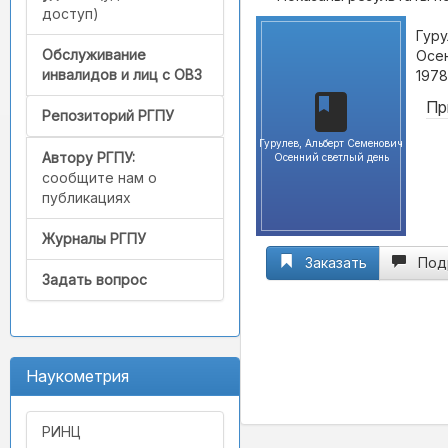
доступ)
Гуру
Обслуживание
Осен
инвалидов и лиц с ОВЗ
1978
Пр
Репозиторий РГПУ
Гурулев, Альберт Семенович
Автору РГПУ:
Осенний светлый день
сообщите нам о
публикациях
Журналы РГПУ
Заказать
Под
Задать вопрос
Наукометрия
РИНЦ