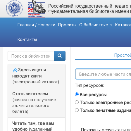
Российский государственный педагоги
Фундаментальная библиотека имени
Главная / Новости
Проекты
О библиотеке
Катало
Контакты
Быстрый доступ
Поиск по каталогам
Простой
Здесь ищут и
находят книги
(электронный каталог)
Тип ресурсов:
Стать читателем
Все ресурсы
(заявка на получение
Только электронные ре
эл. читательского
Только печатные издан
билета)
Читать там, где вам
удобно
(удаленный
Показаны результаты п