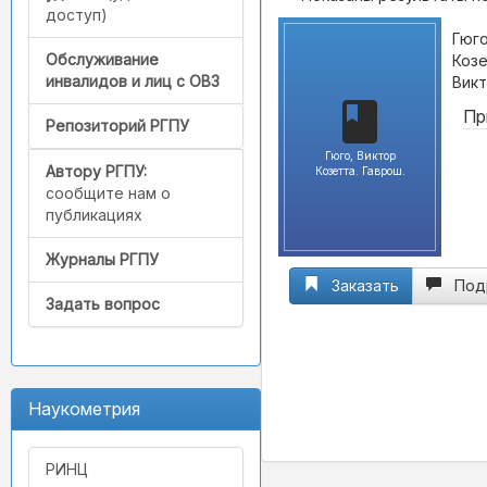
доступ)
Гюго
Обслуживание
Козе
инвалидов и лиц с ОВЗ
Викт
Пр
Репозиторий РГПУ
Гюго, Виктор
Автору РГПУ:
Козетта. Гаврош.
сообщите нам о
публикациях
Журналы РГПУ
Заказать
Под
Задать вопрос
Наукометрия
РИНЦ