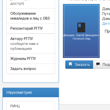
доступ)
Дав
Обслуживание
Пута
инвалидов и лиц с ОВЗ
Давы
Детс
Репозиторий РГПУ
Пр
Давыдов, Сергей Давыдович
Автору РГПУ:
Путаный след
сообщите нам о
публикациях
Журналы РГПУ
Заказать
Под
Задать вопрос
Наукометрия
РИНЦ