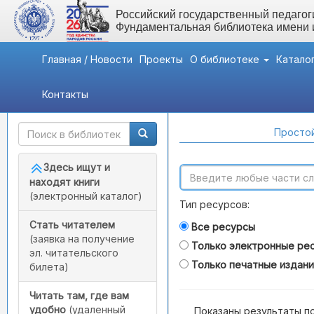
Российский государственный педагоги
Фундаментальная библиотека имени
Главная / Новости
Проекты
О библиотеке
Катало
Контакты
Быстрый доступ
Поиск по каталогам
Простой
Здесь ищут и
находят книги
(электронный каталог)
Тип ресурсов:
Стать читателем
Все ресурсы
(заявка на получение
Только электронные ре
эл. читательского
Только печатные издан
билета)
Читать там, где вам
удобно
(удаленный
Показаны результаты п