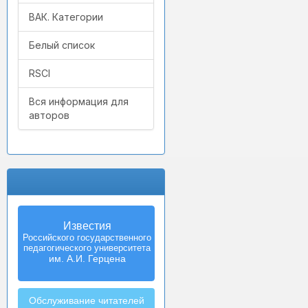
ВАК. Категории
Белый список
RSCI
Вся информация для
авторов
Известия
Izvestia:
Российского государственного
Herzen University
педагогического университета
Journal of
Humanities & Sciences
им. А.И. Герцена
Обслуживание читателей