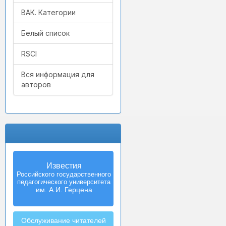
ВАК. Категории
Белый список
RSCI
Вся информация для
авторов
Известия
Izvestia:
Российского государственного
Herzen University
педагогического университета
Journal of
Humanities & Sciences
им. А.И. Герцена
Обслуживание читателей