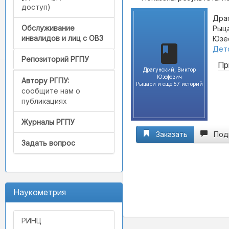
доступ)
Драг
Обслуживание
Рыца
инвалидов и лиц с ОВЗ
Юзеф
Детс
Репозиторий РГПУ
Пр
Драгунский, Виктор
Юзефович
Автору РГПУ:
Рыцари и еще 57 историй
сообщите нам о
публикациях
Журналы РГПУ
Заказать
Под
Задать вопрос
Наукометрия
РИНЦ