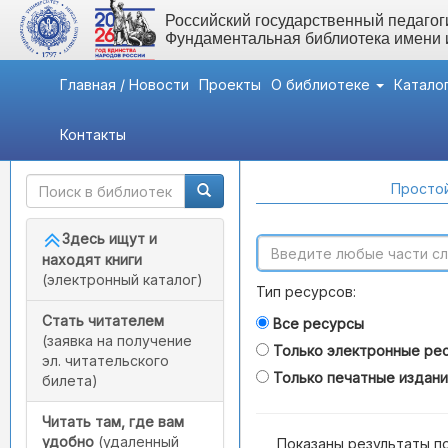
Российский государственный педагоги
Фундаментальная библиотека имени
Главная / Новости
Проекты
О библиотеке
Катало
Контакты
Быстрый доступ
Поиск по каталогам
Простой
Здесь ищут и
находят книги
(электронный каталог)
Тип ресурсов:
Стать читателем
Все ресурсы
(заявка на получение
Только электронные ре
эл. читательского
Только печатные издан
билета)
Читать там, где вам
удобно
(удаленный
Показаны результаты п