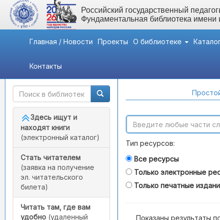
Российский государственный педагоги
Фундаментальная библиотека имени
Главная / Новости
Проекты
О библиотеке
Катало
Контакты
Быстрый доступ
Поиск по каталогам
Простой
Здесь ищут и
находят книги
(электронный каталог)
Тип ресурсов:
Стать читателем
Все ресурсы
(заявка на получение
Только электронные ре
эл. читательского
Только печатные издан
билета)
Читать там, где вам
удобно
(удаленный
Показаны результаты п