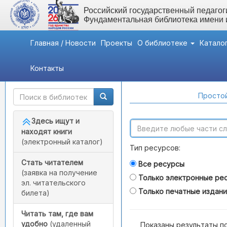
Российский государственный педагоги
Фундаментальная библиотека имени
Главная / Новости
Проекты
О библиотеке
Катало
Контакты
Быстрый доступ
Поиск по каталогам
Простой
Здесь ищут и
находят книги
(электронный каталог)
Тип ресурсов:
Стать читателем
Все ресурсы
(заявка на получение
Только электронные ре
эл. читательского
Только печатные издан
билета)
Читать там, где вам
удобно
(удаленный
Показаны результаты п