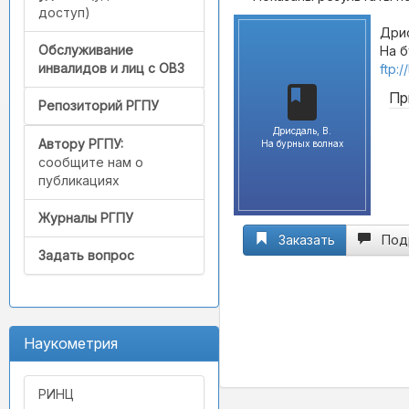
доступ)
Дрис
Обслуживание
На б
инвалидов и лиц с ОВЗ
ftp:
Пр
Репозиторий РГПУ
Дрисдаль, В.
Автору РГПУ:
На бурных волнах
сообщите нам о
публикациях
Журналы РГПУ
Заказать
Под
Задать вопрос
Наукометрия
РИНЦ