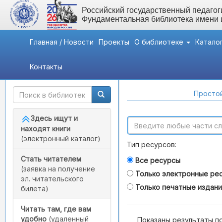
Российский государственный педагоги
Фундаментальная библиотека имени
Главная / Новости
Проекты
О библиотеке
Катало
Контакты
Быстрый доступ
Поиск по каталогам
Простой
Здесь ищут и
находят книги
(электронный каталог)
Тип ресурсов:
Стать читателем
Все ресурсы
(заявка на получение
Только электронные ре
эл. читательского
Только печатные издан
билета)
Читать там, где вам
удобно
(удаленный
Показаны результаты п