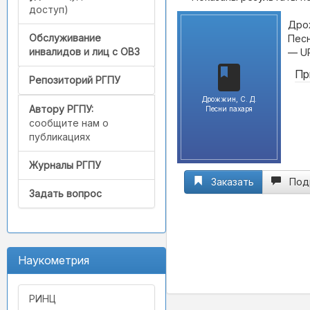
доступ)
Дрож
Обслуживание
Песн
инвалидов и лиц с ОВЗ
— U
Пр
Репозиторий РГПУ
Дрожжин, С. Д.
Автору РГПУ:
Песни пахаря
сообщите нам о
публикациях
Журналы РГПУ
Заказать
Под
Задать вопрос
Наукометрия
РИНЦ